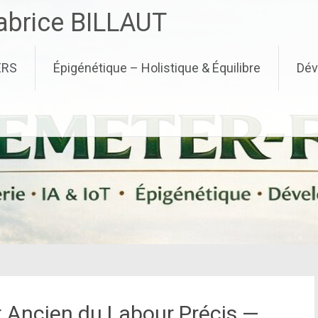
brice BILLAUT
ERS
Épigénétique – Holistique & Équilibre
Dév
rt Ancien du Labour Précis —