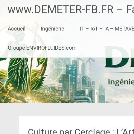
Aller
www.DEMETER-FB.FR – Fa
au
contenu
principal
Accueil
Ingénierie
IT – IoT – IA – METAV
Groupe ENVIROFLUIDES.com
Culture par Cerclage : L’A