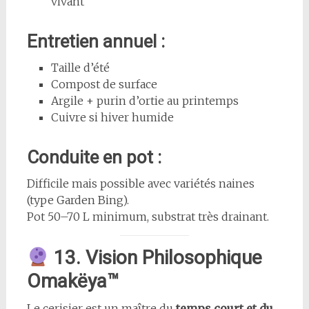
vivant
Entretien annuel :
Taille d’été
Compost de surface
Argile + purin d’ortie au printemps
Cuivre si hiver humide
Conduite en pot :
Difficile mais possible avec variétés naines
(type Garden Bing).
Pot 50–70 L minimum, substrat très drainant.
13. Vision Philosophique
Omakëya™
Le cerisier est un maître du
temps court et du