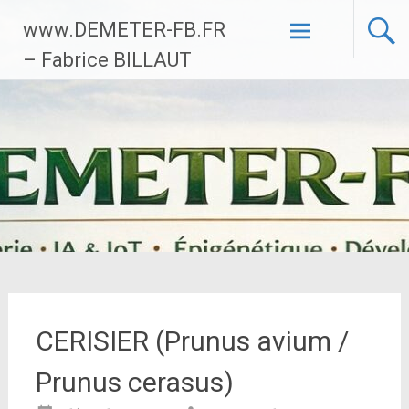
Aller
www.DEMETER-FB.FR
au
contenu
– Fabrice BILLAUT
principal
CERISIER (Prunus avium /
Prunus cerasus)