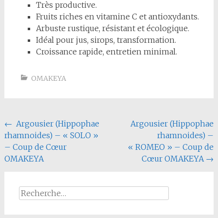
Très productive.
Fruits riches en vitamine C et antioxydants.
Arbuste rustique, résistant et écologique.
Idéal pour jus, sirops, transformation.
Croissance rapide, entretien minimal.
OMAKEYA
Navigation
←
Argousier (Hippophae
Argousier (Hippophae
rhamnoides) – « SOLO »
rhamnoides) –
de
– Coup de Cœur
« ROMEO » – Coup de
l'article
OMAKEYA
Cœur OMAKEYA
→
Rechercher :