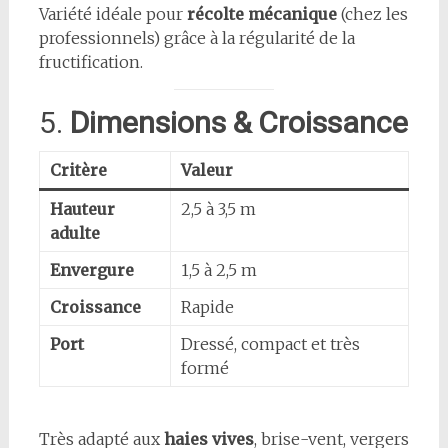
Variété idéale pour
récolte mécanique
(chez les
professionnels) grâce à la régularité de la
fructification.
5.
Dimensions & Croissance
Critère
Valeur
Hauteur
2,5 à 3,5 m
adulte
Envergure
1,5 à 2,5 m
Croissance
Rapide
Port
Dressé, compact et très
formé
Très adapté aux
haies vives
, brise-vent, vergers