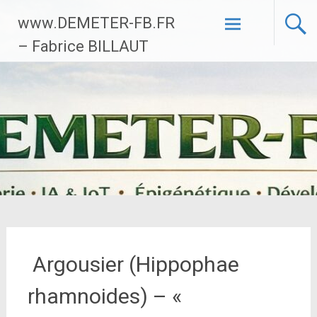
Aller
www.DEMETER-FB.FR
au
contenu
– Fabrice BILLAUT
principal
Argousier (Hippophae
rhamnoides) – «