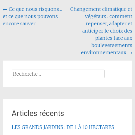
Navigation
←
Ce que nous risquons…
Changement climatique et
et ce que nous pouvons
végétaux : comment
de
encore sauver
repenser, adapter et
l'article
anticiper le choix des
plantes face aux
bouleversements
environnementaux
→
Rechercher :
Articles récents
LES GRANDS JARDINS : DE 1 À 10 HECTARES