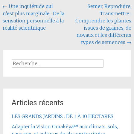
Navigation
←
Une inquiétude qui
Semer, Reproduire,
n’est plus marginale : De la
Transmettre :
de
sensation personnelle à la
Comprendre les plantes
l'article
réalité scientifique
issues de graines, de
noyaux et les différents
types de semences
→
Rechercher :
Articles récents
LES GRANDS JARDINS : DE 1 À 10 HECTARES
Adapter la Vision Omakëya™ aux climats, sols,
paysages et cultures de chaque territoire