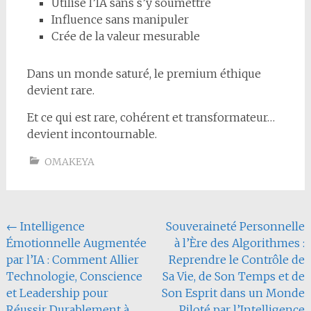
Utilise l’IA sans s’y soumettre
Influence sans manipuler
Crée de la valeur mesurable
Dans un monde saturé, le premium éthique
devient rare.
Et ce qui est rare, cohérent et transformateur…
devient incontournable.
OMAKEYA
Navigation
←
Intelligence
Souveraineté Personnelle
Émotionnelle Augmentée
à l’Ère des Algorithmes :
de
par l’IA : Comment Allier
Reprendre le Contrôle de
l'article
Technologie, Conscience
Sa Vie, de Son Temps et de
et Leadership pour
Son Esprit dans un Monde
Réussir Durable­ment à
Piloté par l’Intelligence