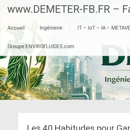
Aller
www.DEMETER-FB.FR – Fa
au
contenu
principal
Accueil
Ingénierie
IT – IoT – IA – METAV
Groupe ENVIROFLUIDES.com
Les 40 Habitudes pour Gar