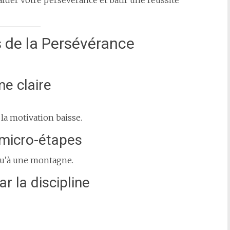
rder votre persévérance et bâtir une réussite
s de la Persévérance
me claire
la motivation baisse.
 micro-étapes
 qu’à une montagne.
r la discipline