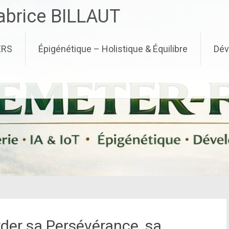
brice BILLAUT
ERS
Épigénétique – Holistique & Équilibre
Dév
der sa Persévérance, sa