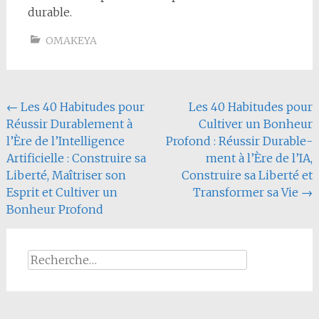
durable.
OMAKEYA
Navigation
←
Les 40 Habitudes pour
Les 40 Habitudes pour
Réussir Durable­ment à
Cultiver un Bonheur
de
l’Ère de l’Intelligence
Profond : Réussir Durable­
l'article
Artificielle : Construire sa
ment à l’Ère de l’IA,
Liberté, Maîtriser son
Construire sa Liberté et
Esprit et Cultiver un
Transformer sa Vie
→
Bonheur Profond
Rechercher :