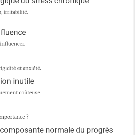
gique du stress chronique
 irritabilité.
nfluence
influencer.
gidité et anxiété.
ion inutile
ique­ment coûteuse.
 importance ?
me composante normale du progrès