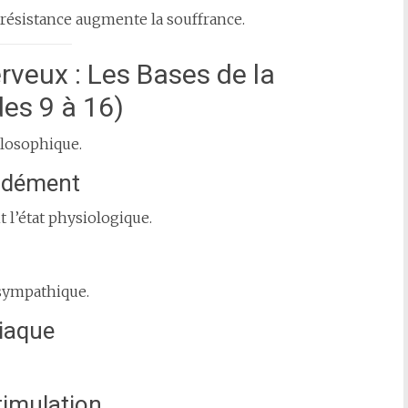
 La résistance augmente la souffrance.
rveux : Les Bases de la
es 9 à 16)
ilosophique.
ondément
 l’état physiologique.
asympathique.
diaque
timulation