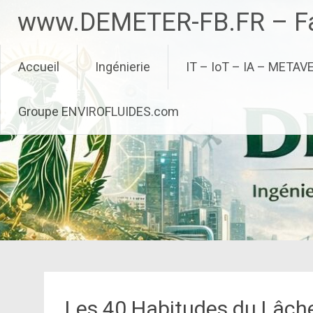
Aller
www.DEMETER-FB.FR – Fa
au
contenu
principal
Accueil
Ingénierie
IT – IoT – IA – METAV
Groupe ENVIROFLUIDES.com
Les 40 Habitudes du Lâcher