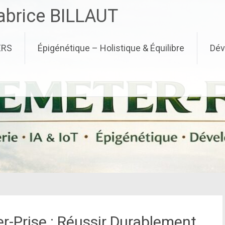
brice BILLAUT
ERS
Épigénétique – Holistique & Équilibre
Dév
-Prise : Réussir Durable­ment