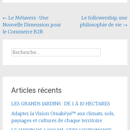
Navigation
←
Le Métavers : Une
Le followership, une
Nouvelle Dimension pour
philosophie de vie
→
de
le Commerce B2B
l'article
Rechercher :
Articles récents
LES GRANDS JARDINS : DE 1 À 10 HECTARES
Adapter la Vision Omakëya™ aux climats, sols,
paysages et cultures de chaque territoire