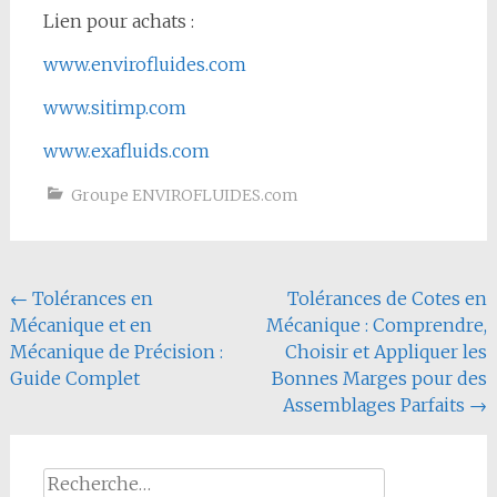
Lien pour achats :
www.envirofluides.com
www.sitimp.com
www.exafluids.com
Groupe ENVIROFLUIDES.com
Navigation
←
Tolérances en
Tolérances de Cotes en
Mécanique et en
Mécanique : Comprendre,
de
Mécanique de Précision :
Choisir et Appliquer les
l'article
Guide Complet
Bonnes Marges pour des
Assemblages Parfaits
→
Rechercher :