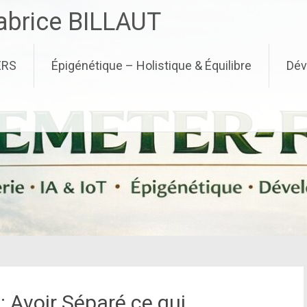
brice BILLAUT
ERS
Épigénétique – Holistique & Équilibre
Dév
 Avoir Séparé ce qui