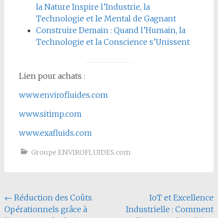
la Nature Inspire l’Industrie, la
Technologie et le Mental de Gagnant
Construire Demain : Quand l’Humain, la
Technologie et la Conscience s’Unissent
Lien pour achats :
www.envirofluides.com
www.sitimp.com
www.exafluids.com
Groupe ENVIROFLUIDES.com
Navigation
←
Réduction des Coûts
IoT et Excellence
Opérationnels grâce à
Industrielle : Comment
de