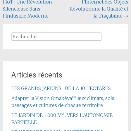
l’IoT : Une Révolution
l’Internet des Objets
l'article
Silencieuse dans
Révolutionne la Qualité et
l’Industrie Moderne
la Traçabilité
→
Rechercher :
Articles récents
LES GRANDS JARDINS : DE 1 À 10 HECTARES
Adapter la Vision Omakëya™ aux climats, sols,
paysages et cultures de chaque territoire
LE JARDIN DE 1 000 M² : VERS L’AUTONOMIE
PARTIELLE