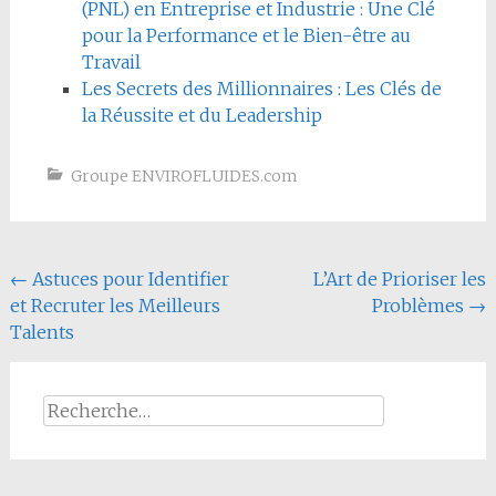
(PNL) en Entreprise et Industrie : Une Clé
pour la Performance et le Bien-être au
Travail
Les Secrets des Millionnaires : Les Clés de
la Réussite et du Leadership
Groupe ENVIROFLUIDES.com
Navigation
←
Astuces pour Identifier
L’Art de Prioriser les
et Recruter les Meilleurs
Problèmes
→
de
Talents
l'article
Rechercher :