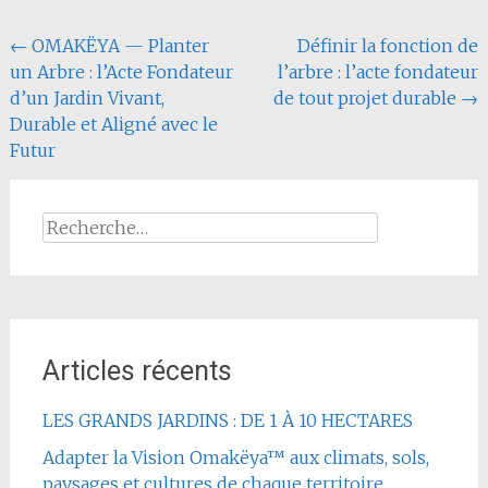
Navigation
←
OMAKËYA — Planter
Définir la fonction de
un Arbre : l’Acte Fondateur
l’arbre : l’acte fondateur
de
d’un Jardin Vivant,
de tout projet durable
→
l'article
Durable et Aligné avec le
Futur
Rechercher :
Articles récents
LES GRANDS JARDINS : DE 1 À 10 HECTARES
Adapter la Vision Omakëya™ aux climats, sols,
paysages et cultures de chaque territoire