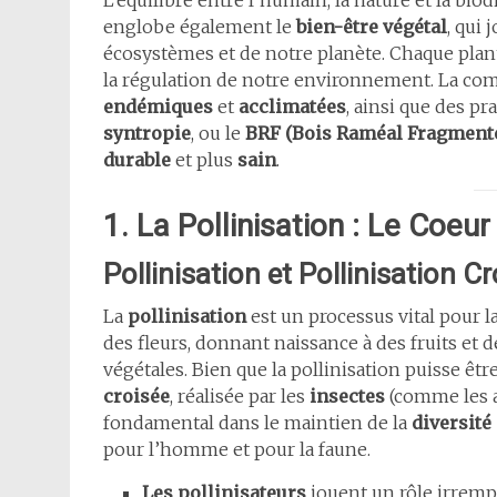
L’équilibre entre l’humain, la nature et la biod
englobe également le
bien-être végétal
, qui 
écosystèmes et de notre planète. Chaque plant
la régulation de notre environnement. La c
endémiques
et
acclimatées
, ainsi que des p
syntropie
, ou le
BRF (Bois Raméal Fragment
durable
et plus
sain
.
1. La Pollinisation : Le Coeur
Pollinisation et Pollinisation C
La
pollinisation
est un processus vital pour la
des fleurs, donnant naissance à des fruits et 
végétales. Bien que la pollinisation puisse être
croisée
, réalisée par les
insectes
(comme les ab
fondamental dans le maintien de la
diversité
pour l’homme et pour la faune.
Les pollinisateurs
jouent un rôle irrempl