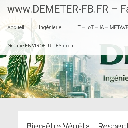
Aller
www.DEMETER-FB.FR – Fa
au
contenu
principal
Accueil
Ingénierie
IT – IoT – IA – METAV
Groupe ENVIROFLUIDES.com
Bien-être Végétal : Respec