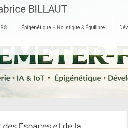
brice BILLAUT
ERS
Épigénétique – Holistique & Équilibre
Dév
t des Espaces et de la