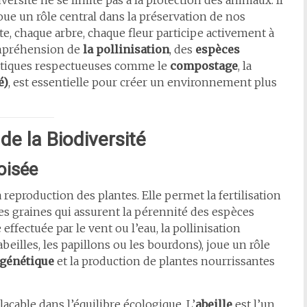
iversité ne se limite pas à la protection des animaux. Il
joue un rôle central dans la préservation de nos
e, chaque arbre, chaque fleur participe activement à
ompréhension de
la pollinisation
, des
espèces
ratiques respectueuses comme le
compostage
, la
é)
, est essentielle pour créer un environnement plus
 de la Biodiversité
roisée
 reproduction des plantes. Elle permet la fertilisation
des graines qui assurent la pérennité des espèces
 effectuée par le vent ou l’eau, la pollinisation
eilles, les papillons ou les bourdons), joue un rôle
 génétique
et la production de plantes nourrissantes
açable dans l’équilibre écologique. L’
abeille
est l’un