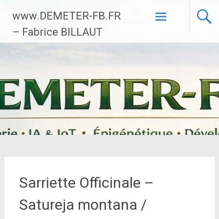
Aller
www.DEMETER-FB.FR
au
contenu
– Fabrice BILLAUT
principal
Sarriette Officinale –
Satureja montana /