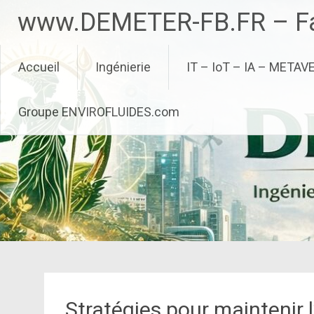
Aller
www.DEMETER-FB.FR – Fa
au
contenu
principal
Accueil
Ingénierie
IT – IoT – IA – METAV
Groupe ENVIROFLUIDES.com
Stratégies pour maintenir