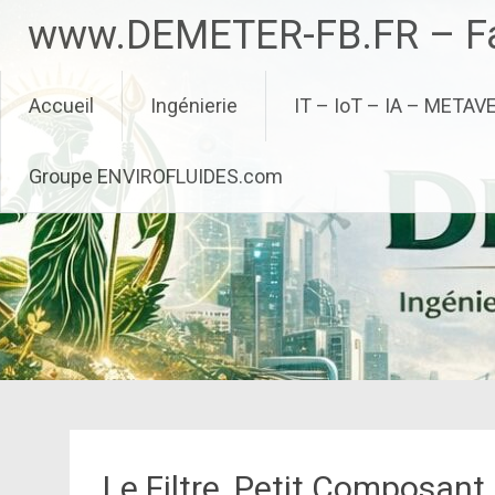
Aller
www.DEMETER-FB.FR – Fa
au
contenu
principal
Accueil
Ingénierie
IT – IoT – IA – METAV
Groupe ENVIROFLUIDES.com
Le Filtre, Petit Composan