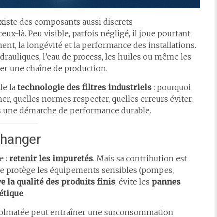
 existe des composants aussi discrets
ceux-là. Peu visible, parfois négligé, il joue pourtant
t, la longévité et la performance des installations.
ydrauliques, l’eau de process, les huiles ou même les
mer une chaîne de production.
de la
technologie des filtres industriels
: pourquoi
er, quelles normes respecter, quelles erreurs éviter,
s une démarche de performance durable.
changer
e :
retenir les impuretés
. Mais sa contribution est
ltre protège les équipements sensibles (pompes,
e la qualité des produits finis
, évite les
pannes
étique
.
n colmatée peut entraîner une surconsommation