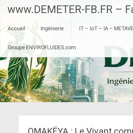
Aller
www.DEMETER-FB.FR – Fa
au
contenu
principal
Accueil
Ingénierie
IT – IoT – IA – METAV
Groupe ENVIROFLUIDES.com
OMAKËYA : Le Vivant com