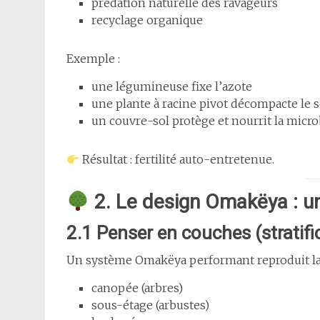
prédation naturelle des ravageurs
recyclage organique
Exemple :
une légumineuse fixe l’azote
une plante à racine pivot décompacte le s
un couvre-sol protège et nourrit la micro
Résultat : fertilité auto-entretenue.
2. Le design Omakëya : un
2.1 Penser en couches (stratifi
Un système Omakëya performant reproduit la 
canopée (arbres)
sous-étage (arbustes)