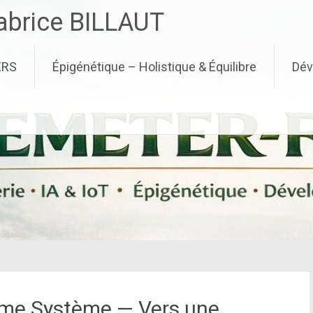
brice BILLAUT
ERS
Épigénétique – Holistique & Équilibre
Dév
me Système — Vers une