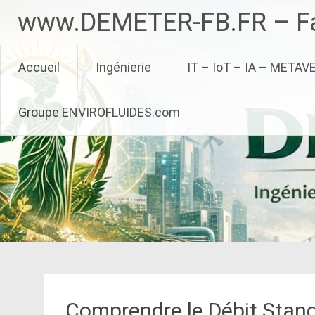
Aller
www.DEMETER-FB.FR – Fa
au
contenu
principal
Accueil
Ingénierie
IT – IoT – IA – METAV
Groupe ENVIROFLUIDES.com
Comprendre le Débit Stand