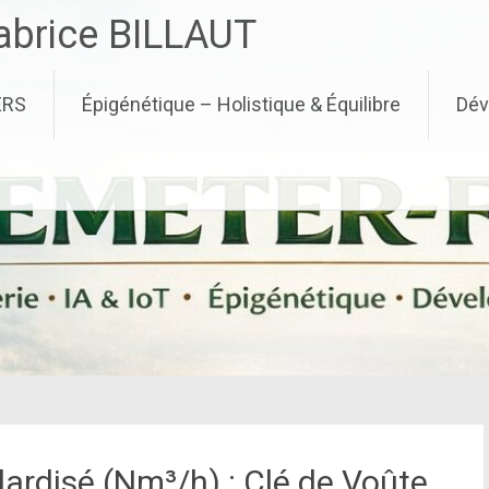
brice BILLAUT
ERS
Épigénétique – Holistique & Équilibre
Dév
ardisé (Nm³/h) : Clé de Voûte