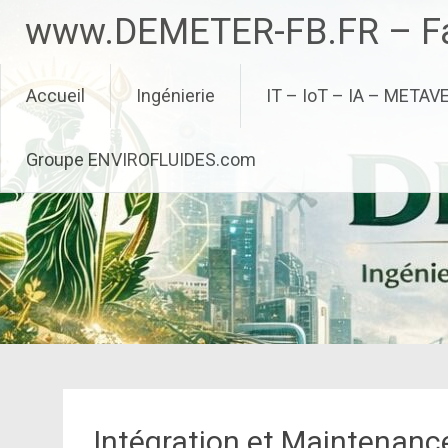
Aller
www.DEMETER-FB.FR – Fa
au
contenu
principal
Accueil
Ingénierie
IT – IoT – IA – METAV
Groupe ENVIROFLUIDES.com
Intégration et Maintenanc