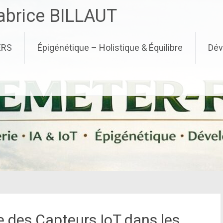
brice BILLAUT
ERS
Épigénétique – Holistique & Équilibre
Dév
e des Capteurs IoT dans les