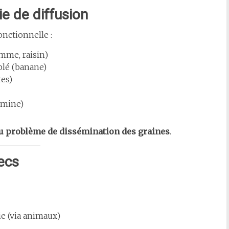
e de diffusion
nctionnelle :
omme, raisin)
blé (banane)
res)
amine)
u problème de dissémination des graines
.
secs
e (via animaux)