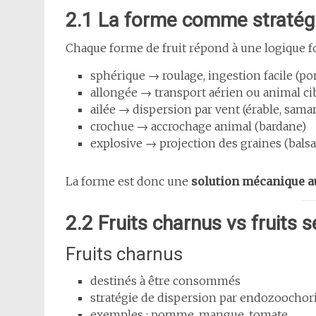
2.1 La forme comme stratégi
Chaque forme de fruit répond à une logique fo
sphérique → roulage, ingestion facile (p
allongée → transport aérien ou animal ci
ailée → dispersion par vent (érable, sama
crochue → accrochage animal (bardane)
explosive → projection des graines (bals
La forme est donc une
solution mécanique a
2.2 Fruits charnus vs fruits 
Fruits charnus
destinés à être consommés
stratégie de dispersion par endozoochori
exemples : pomme, mangue, tomate