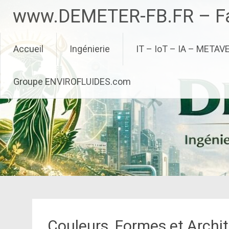
Aller
www.DEMETER-FB.FR – Fa
au
contenu
principal
Accueil
Ingénierie
IT – IoT – IA – METAV
Groupe ENVIROFLUIDES.com
Couleurs, Formes et Archit