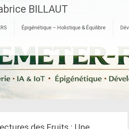
brice BILLAUT
ERS
Épigénétique – Holistique & Équilibre
Dév
ectures des Fruits : Une