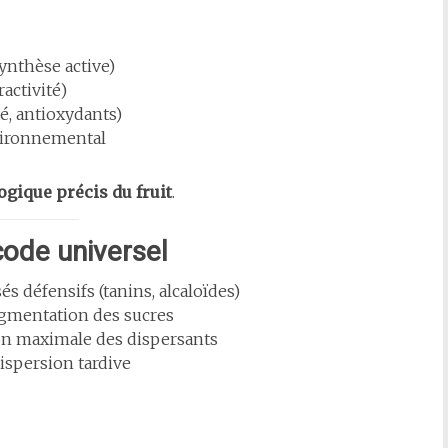
ynthèse active)
ractivité)
té, antioxydants)
nvironnemental
ogique précis du fruit
.
code universel
és défensifs (tanins, alcaloïdes)
ugmentation des sucres
ion maximale des dispersants
dispersion tardive