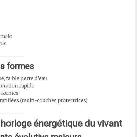
imale
ois
es formes
e, faible perte d’eau
turation rapide
e formes
ratifiées (multi-couches protectrices)
 : horloge énergétique du vivant