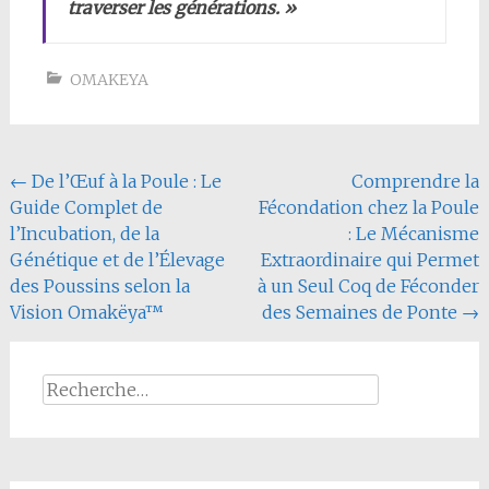
traverser les générations. »
OMAKEYA
Navigation
←
De l’Œuf à la Poule : Le
Comprendre la
Guide Complet de
Fécondation chez la Poule
de
l’Incubation, de la
: Le Mécanisme
l'article
Génétique et de l’Élevage
Extraordinaire qui Permet
des Poussins selon la
à un Seul Coq de Féconder
Vision Omakëya™
des Semaines de Ponte
→
Rechercher :