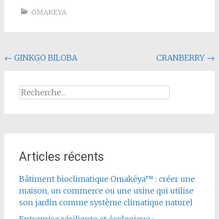
OMAKEYA
Navigation
←
GINKGO BILOBA
CRANBERRY
→
de
l'article
Rechercher :
Articles récents
Bâtiment bioclimatique Omakëya™ : créer une
maison, un commerce ou une usine qui utilise
son jardin comme système climatique naturel
Entreprise résiliente et écologique :