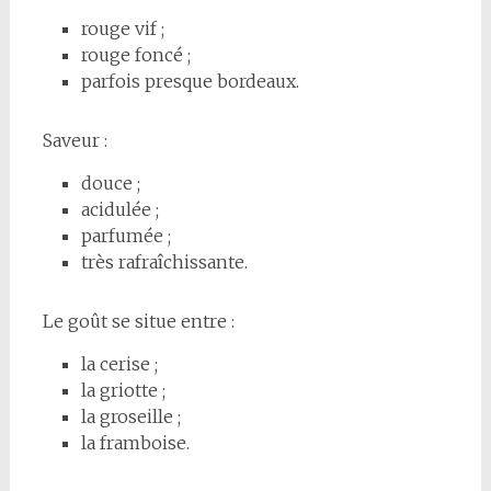
rouge vif ;
rouge foncé ;
parfois presque bordeaux.
Saveur :
douce ;
acidulée ;
parfumée ;
très rafraîchissante.
Le goût se situe entre :
la cerise ;
la griotte ;
la groseille ;
la framboise.