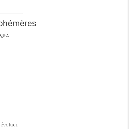
éphémères
que.
 évoluer.