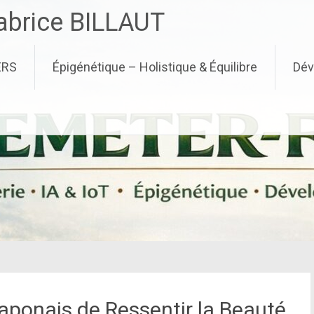
brice BILLAUT
ERS
Épigénétique – Holistique & Équilibre
Dév
ponais de Ressentir la Beauté