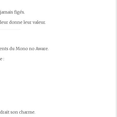
amais figés.
leur donne leur valeur.
ments du Mono no Aware.
e :
rdrait son charme.