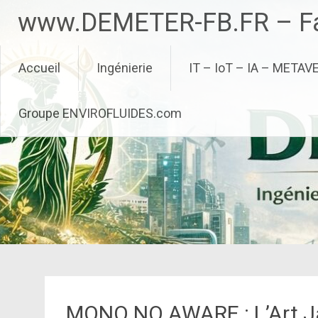
Aller
www.DEMETER-FB.FR – Fa
au
contenu
principal
Accueil
Ingénierie
IT – IoT – IA – METAV
Groupe ENVIROFLUIDES.com
MONO NO AWARE : L’Art Ja