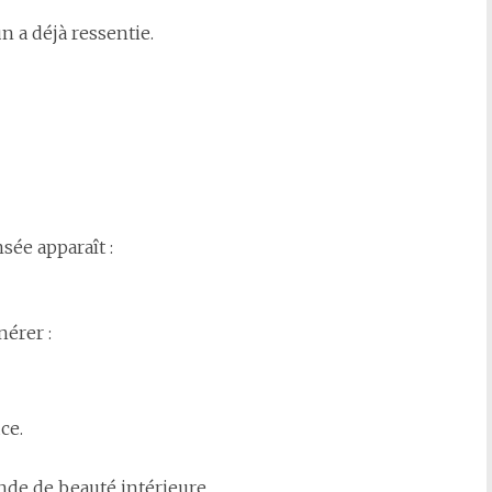
n a déjà ressentie.
ée apparaît :
nérer :
ce.
nde de beauté intérieure.