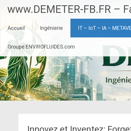
Aller
www.DEMETER-FB.FR – Fa
au
contenu
principal
Accueil
Ingénierie
IT – IoT – IA – METAV
Groupe ENVIROFLUIDES.com
Innovez et Inventez: Forg