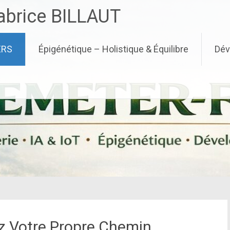
brice BILLAUT
ERS
Épigénétique – Holistique & Équilibre
Dév
ez Votre Propre Chemin