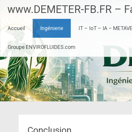
Aller
www.DEMETER-FB.FR – Fa
au
contenu
principal
Accueil
Ingénierie
IT – IoT – IA – METAV
Groupe ENVIROFLUIDES.com
Conclusion