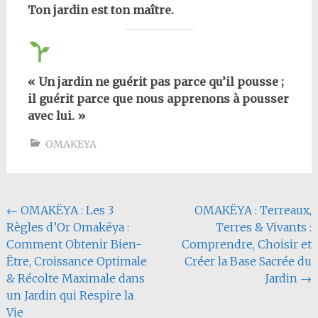
Ton jardin est ton maître.
« Un jardin ne guérit pas parce qu’il pousse ;
il guérit parce que nous apprenons à pousser
avec lui. »
OMAKEYA
Navigation
←
OMAKËYA : Les 3
OMAKËYA : Terreaux,
Règles d’Or Omakëya :
Terres & Vivants :
de
Comment Obtenir Bien-
Comprendre, Choisir et
l'article
Être, Croissance Optimale
Créer la Base Sacrée du
& Récolte Maximale dans
Jardin
→
un Jardin qui Respire la
Vie