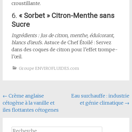
croustillante.
6.
« Sorbet » Citron-Menthe sans
Sucre
Ingrédients : Jus de citron, menthe, édulcorant,
blancs d’œufs.
Astuce de Chef Étoilé : Servez
dans des coques de citron pour l’effet trompe-
l’œil.
Groupe ENVIROFLUIDES.com
Navigation
←
Crème anglaise
Eau surchauffe : industrie
cétogène à la vanille et
et génie climatique
→
de
iles flottantes cétogenes
l'article
Rechercher :