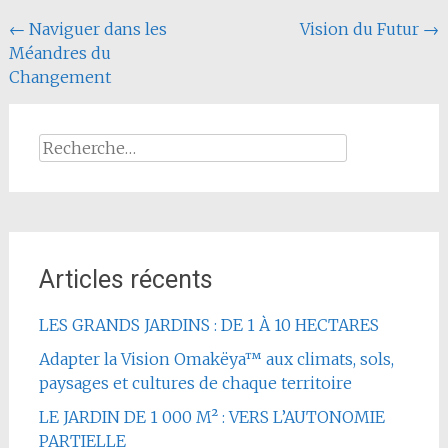
Navigation
←
Naviguer dans les
Vision du Futur
→
Méandres du
de
Changement
l'article
Rechercher :
Articles récents
LES GRANDS JARDINS : DE 1 À 10 HECTARES
Adapter la Vision Omakëya™ aux climats, sols,
paysages et cultures de chaque territoire
LE JARDIN DE 1 000 M² : VERS L’AUTONOMIE
PARTIELLE