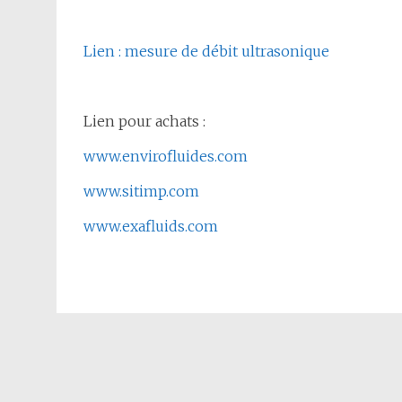
Lien : mesure de débit ultrasonique
Lien pour achats :
www.envirofluides.com
www.sitimp.com
www.exafluids.com