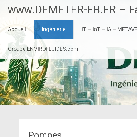
Aller
www.DEMETER-FB.FR – Fa
au
contenu
principal
Accueil
Ingénierie
IT – IoT – IA – METAV
Groupe ENVIROFLUIDES.com
Pompes