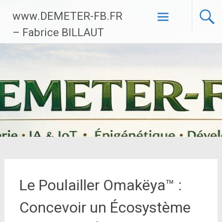
Aller
www.DEMETER-FB.FR
au
contenu
– Fabrice BILLAUT
principal
Le Poulailler Omakëya™ :
Concevoir un Écosystème