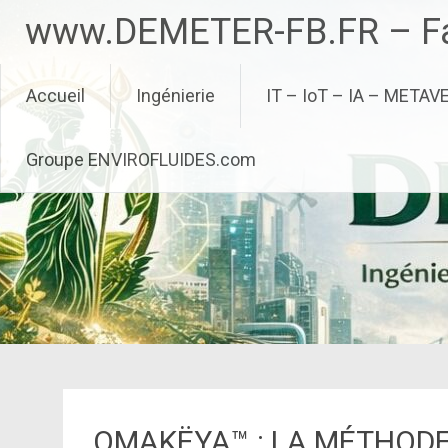
Aller
www.DEMETER-FB.FR – Fa
au
contenu
principal
Accueil
Ingénierie
IT – IoT – IA – METAV
Groupe ENVIROFLUIDES.com
OMAKËYA™ : LA MÉTHODE 