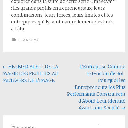
explorer dans la suite de cette série Omakëya™
: les grands profils entrepreneuriaux, leurs
combinaisons, leurs forces, leurs limites et les
entreprises qu’ils sont naturellement destinés
à bâtir.
OMAKEYA
Navigation
←
HERBIER BLEU : DE LA
L’Entreprise Comme
MAGIE DES FEUILLES AU
Extension de Soi :
de
MÉTAVERS DE L’IMAGE
Pourquoi les
l'article
Entrepreneurs les Plus
Performants Construisent
d’Abord Leur Identité
Avant Leur Société
→
Rechercher :