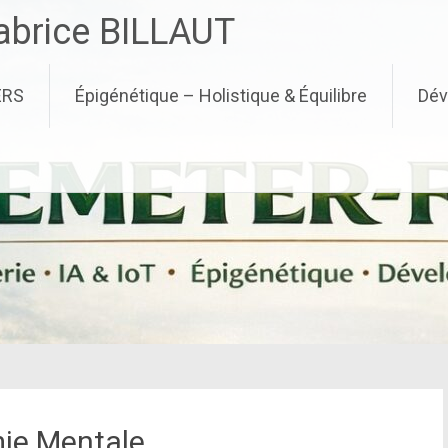
brice BILLAUT
ERS
Épigénétique – Holistique & Équilibre
Dév
mie Mentale