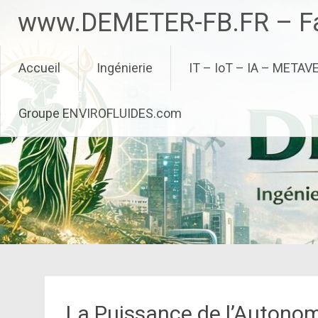
Aller
www.DEMETER-FB.FR – Fa
au
contenu
principal
Accueil
Ingénierie
IT – IoT – IA – METAV
Groupe ENVIROFLUIDES.com
La Puissance de l’Autono