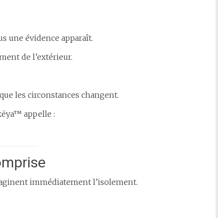
us une évidence apparaît.
ment de l’extérieur.
rsque les circonstances changent.
këya™ appelle :
omprise
maginent immédiatement l’isolement.