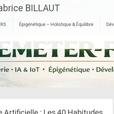
brice BILLAUT
ERS
Épigénétique – Holistique & Équilibre
Dév
ce Artificielle : Les 40 Habitudes