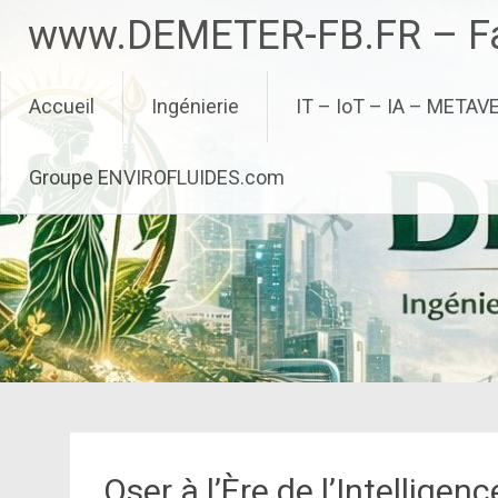
Aller
www.DEMETER-FB.FR – Fa
au
contenu
principal
Accueil
Ingénierie
IT – IoT – IA – METAV
Groupe ENVIROFLUIDES.com
Oser à l’Ère de l’Intelligen