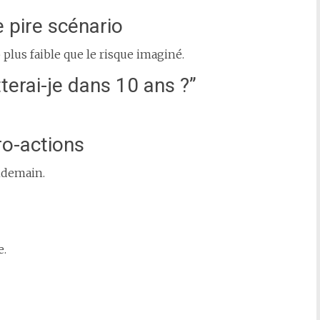
e pire scénario
 plus faible que le risque imaginé.
terai-je dans 10 ans ?”
ro-actions
endemain.
e.