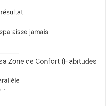
 résultat
isparaisse jamais
 sa Zone de Confort (Habitudes
arallèle
me.