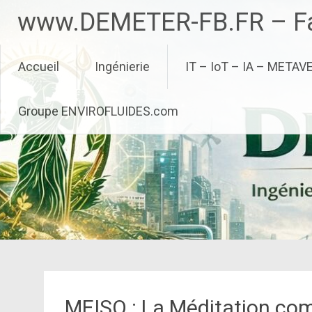
Aller
www.DEMETER-FB.FR – Fa
au
contenu
principal
Accueil
Ingénierie
IT – IoT – IA – METAV
Groupe ENVIROFLUIDES.com
MEISO : La Méditation com