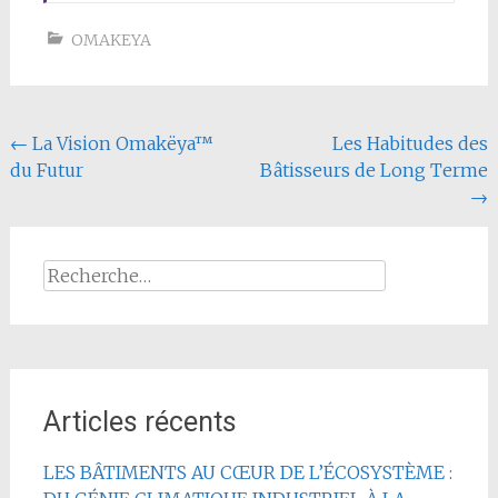
OMAKEYA
Navigation
←
La Vision Omakëya™
Les Habitudes des
du Futur
Bâtisseurs de Long Terme
de
→
l'article
Rechercher :
Articles récents
LES BÂTIMENTS AU CŒUR DE L’ÉCOSYSTÈME :