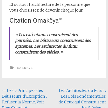
Et surtout l’architecture de la personne que
vous choisissez de devenir chaque jour.
Citation Omakëya™
« Les exécutants construisent des
journées. Les bâtisseurs construisent des
systèmes. Les architectes du futur
construisent des siècles. »
OMAKEYA
Navigation
←
Les 5 Principes des
Les Architectes du Futur :
Bâtisseurs d’Exception :
Les Lois Fondamentales
de
Refuser la Norme, Voir
de Ceux qui Construisent
l'article
Plus Grand et
les Siècles
→