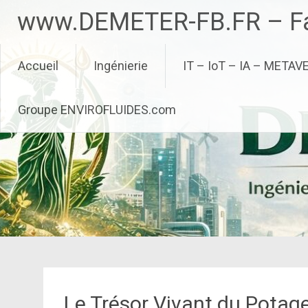
Aller
www.DEMETER-FB.FR – Fa
au
contenu
principal
Accueil
Ingénierie
IT – IoT – IA – METAV
Groupe ENVIROFLUIDES.com
Le Trésor Vivant du Potage