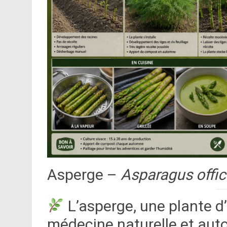
Asperge –
Asparagus offic
L’asperge, une plante d
médecine naturelle et aut