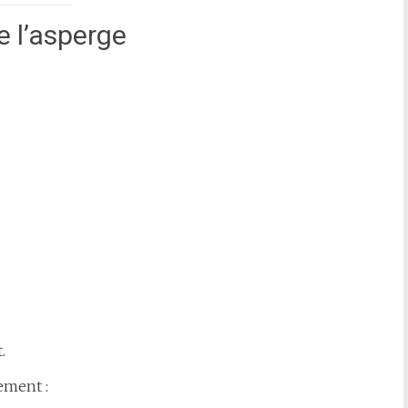
 l’asperge
.
ement :