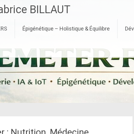
brice BILLAUT
ERS
Épigénétique – Holistique & Équilibre
Dév
r : Nutrition, Médecine