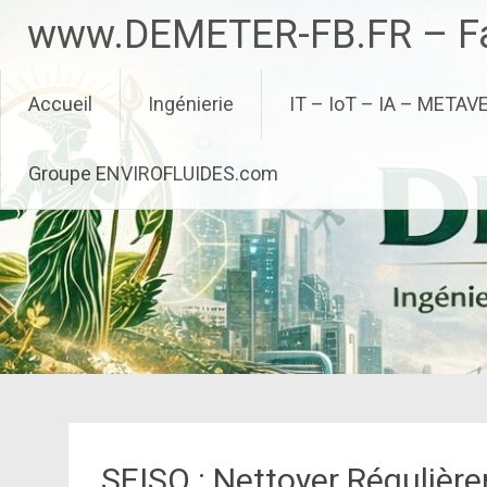
Aller
www.DEMETER-FB.FR – Fa
au
contenu
principal
Accueil
Ingénierie
IT – IoT – IA – METAV
Groupe ENVIROFLUIDES.com
SEISO : Nettoyer Régulièrem