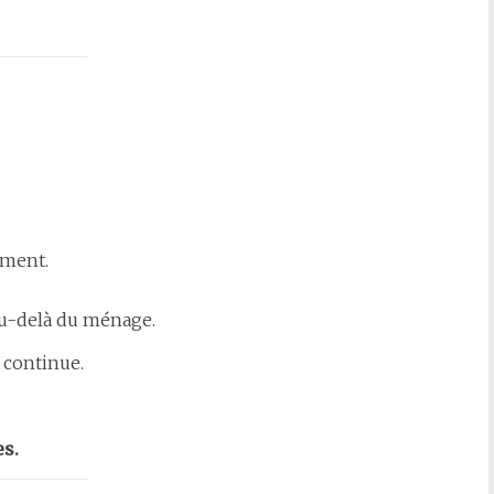
ement.
 au-delà du ménage.
 continue.
es.