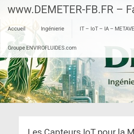
Aller
www.DEMETER-FB.FR – Fa
au
contenu
principal
Accueil
Ingénierie
IT – IoT – IA – METAV
Groupe ENVIROFLUIDES.com
Les Capteurs IoT pour la 