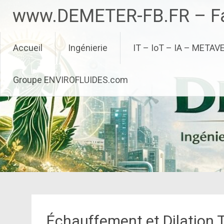
Aller
www.DEMETER-FB.FR – Fa
au
contenu
principal
Accueil
Ingénierie
IT – IoT – IA – METAV
Groupe ENVIROFLUIDES.com
Échauffement et Dilation 