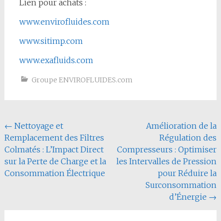
Lien pour achats :
www.envirofluides.com
www.sitimp.com
www.exafluids.com
Groupe ENVIROFLUIDES.com
Navigation
←
Nettoyage et
Amélioration de la
Remplacement des Filtres
Régulation des
de
Colmatés : L’Impact Direct
Compresseurs : Optimiser
l'article
sur la Perte de Charge et la
les Intervalles de Pression
Consommation Électrique
pour Réduire la
Surconsommation
d’Énergie
→