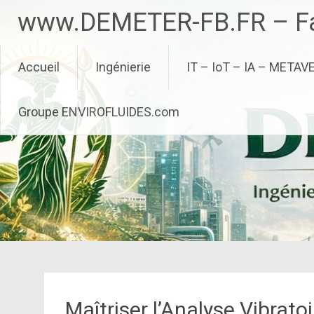
Aller
www.DEMETER-FB.FR – Fa
au
contenu
principal
Accueil
Ingénierie
IT – IoT – IA – METAV
Groupe ENVIROFLUIDES.com
Maîtriser l’Analyse Vibratoi