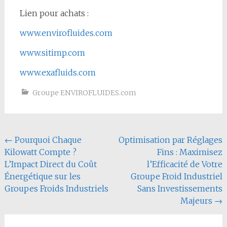
Lien pour achats :
www.envirofluides.com
www.sitimp.com
www.exafluids.com
Groupe ENVIROFLUIDES.com
Navigation
←
Pourquoi Chaque
Optimisation par Réglages
Kilowatt Compte ?
Fins : Maximisez
de
L’Impact Direct du Coût
l’Efficacité de Votre
l'article
Énergétique sur les
Groupe Froid Industriel
Groupes Froids Industriels
Sans Investissements
Majeurs
→