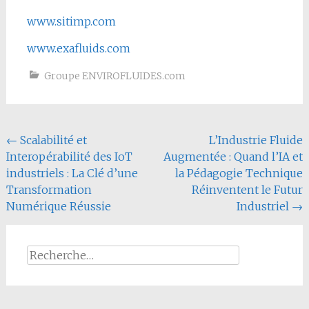
www.sitimp.com
www.exafluids.com
Groupe ENVIROFLUIDES.com
Navigation
←
Scalabilité et
L’Industrie Fluide
Interopérabilité des IoT
Augmentée : Quand l’IA et
de
industriels : La Clé d’une
la Pédagogie Technique
l'article
Transformation
Réinventent le Futur
Numérique Réussie
Industriel
→
Rechercher :