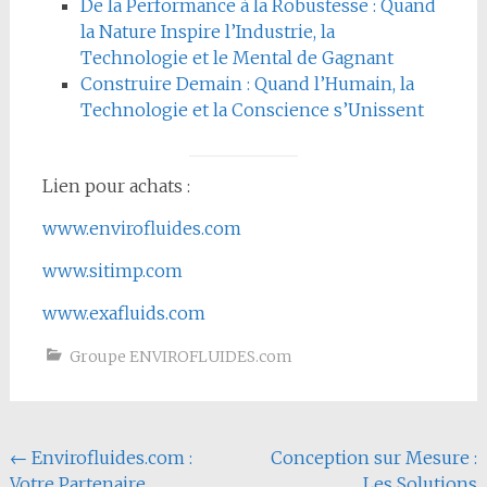
De la Performance à la Robustesse : Quand
la Nature Inspire l’Industrie, la
Technologie et le Mental de Gagnant
Construire Demain : Quand l’Humain, la
Technologie et la Conscience s’Unissent
Lien pour achats :
www.envirofluides.com
www.sitimp.com
www.exafluids.com
Groupe ENVIROFLUIDES.com
Navigation
←
Envirofluides.com :
Conception sur Mesure :
Votre Partenaire
Les Solutions