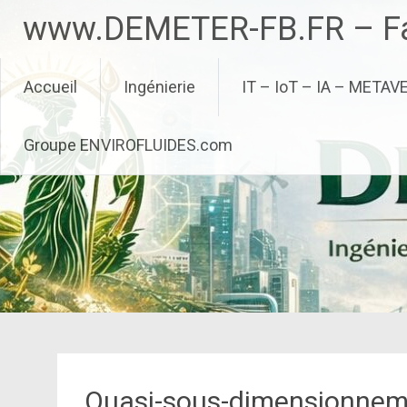
Aller
www.DEMETER-FB.FR – Fa
au
contenu
principal
Accueil
Ingénierie
IT – IoT – IA – METAV
Groupe ENVIROFLUIDES.com
Quasi-sous-dimensionnemen