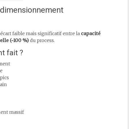
s-dimensionnement
rt faible mais significatif entre la
capacité
lle (~100 %)
du process.
t fait ?
ement
le
pics
ain
ent massif