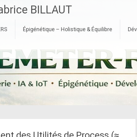
brice BILLAUT
ERS
Épigénétique – Holistique & Équilibre
Dév
t des Utilités de Process (≈